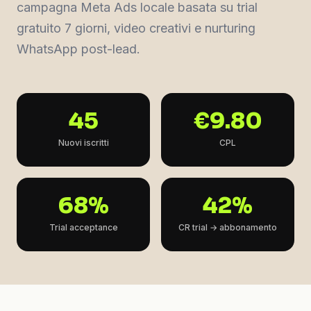
campagna Meta Ads locale basata su trial
gratuito 7 giorni, video creativi e nurturing
WhatsApp post-lead.
45
€9.80
Nuovi iscritti
CPL
68%
42%
Trial acceptance
CR trial → abbonamento