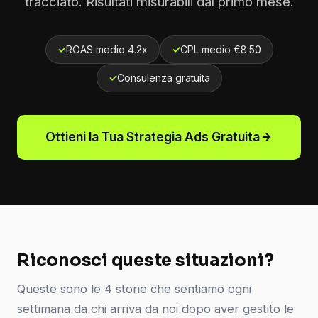
tracciato. Risultati misurabili dal primo mese.
✓
ROAS medio 4.2x
✓
CPL medio €8.50
✓
Consulenza gratuita
Ottieni la Tua Strategia Ads Gratuita
Riconosci queste situazioni?
Queste sono le 4 storie che sentiamo ogni
settimana da chi arriva da noi dopo aver gestito le