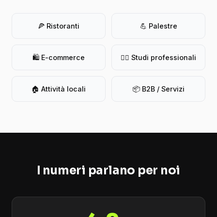
🍕 Ristoranti
💪 Palestre
🛍️ E-commerce
👨‍⚕️ Studi professionali
🏠 Attività locali
📦 B2B / Servizi
I numeri parlano per noi