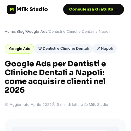
Milk Studio
M
Consulenza Gratuita →
Home
/
Blog
/
Google Ads
/
Dentisti e Cliniche Dentali a Napoli
🦷 Dentisti e Cliniche Dentali
📍 Napoli
Google Ads
Google Ads per Dentisti e
Cliniche Dentali a Napoli:
come acquisire clienti nel
2026
📅 Aggiornato Aprile 2026
⏱ 5 min di lettura
✍️ Milk Studio