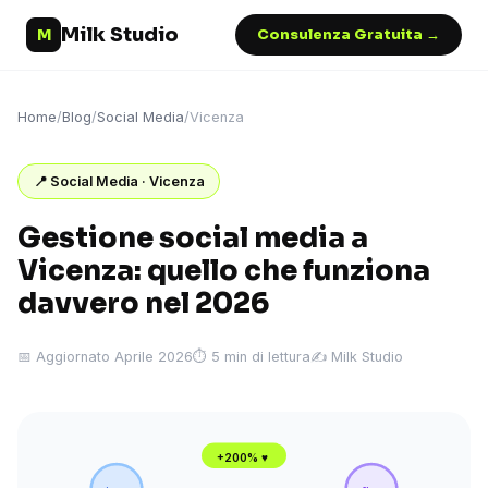
Milk Studio
M
Consulenza Gratuita →
Home
/
Blog
/
Social Media
/
Vicenza
📍 Social Media · Vicenza
Gestione social media a
Vicenza: quello che funziona
davvero nel 2026
📅 Aggiornato Aprile 2026
⏱ 5 min di lettura
✍️ Milk Studio
+200% ♥