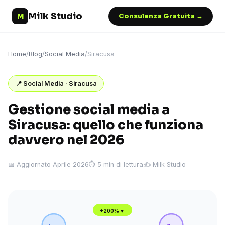
Milk Studio
M
Consulenza Gratuita →
Home
/
Blog
/
Social Media
/
Siracusa
📍 Social Media · Siracusa
Gestione social media a
Siracusa: quello che funziona
davvero nel 2026
📅 Aggiornato Aprile 2026
⏱ 5 min di lettura
✍️ Milk Studio
+200% ♥