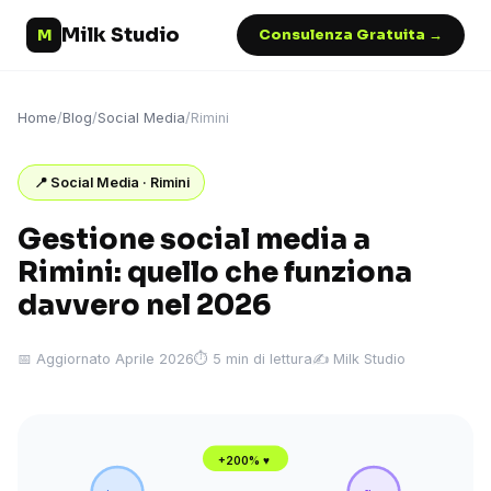
Milk Studio
M
Consulenza Gratuita →
Home
/
Blog
/
Social Media
/
Rimini
📍 Social Media · Rimini
Gestione social media a
Rimini: quello che funziona
davvero nel 2026
📅 Aggiornato Aprile 2026
⏱ 5 min di lettura
✍️ Milk Studio
+200% ♥