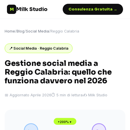
Milk Studio
M
Consulenza Gratuita →
Home
/
Blog
/
Social Media
/
Reggio Calabria
📍 Social Media · Reggio Calabria
Gestione social media a
Reggio Calabria: quello che
funziona davvero nel 2026
📅 Aggiornato Aprile 2026
⏱ 5 min di lettura
✍️ Milk Studio
+200% ♥