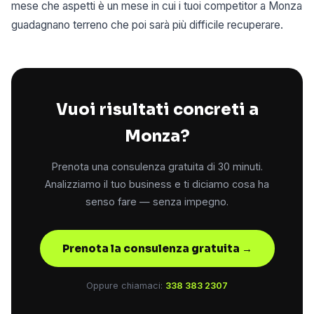
mese che aspetti è un mese in cui i tuoi competitor a Monza
guadagnano terreno che poi sarà più difficile recuperare.
Vuoi risultati concreti a
Monza?
Prenota una consulenza gratuita di 30 minuti.
Analizziamo il tuo business e ti diciamo cosa ha
senso fare — senza impegno.
Prenota la consulenza gratuita →
Oppure chiamaci:
338 383 2307