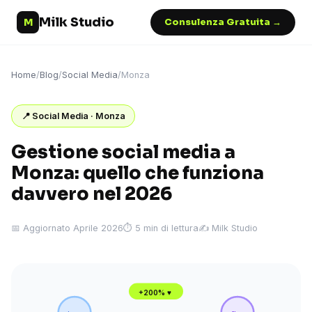
Milk Studio
M
Consulenza Gratuita →
Home
/
Blog
/
Social Media
/
Monza
📍 Social Media · Monza
Gestione social media a
Monza: quello che funziona
davvero nel 2026
📅 Aggiornato Aprile 2026
⏱ 5 min di lettura
✍️ Milk Studio
+200% ♥