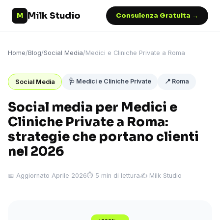
Milk Studio
M
Consulenza Gratuita →
Home
/
Blog
/
Social Media
/
Medici e Cliniche Private a Roma
🩺 Medici e Cliniche Private
📍 Roma
Social Media
Social media per Medici e
Cliniche Private a Roma:
strategie che portano clienti
nel 2026
📅 Aggiornato Aprile 2026
⏱ 5 min di lettura
✍️ Milk Studio