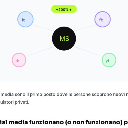
+200% ♥
ig
fb
MS
tk
yt
 media sono il primo posto dove le persone scoprono nuovi me
latori privati.
ial media funzionano (o non funzionano) p