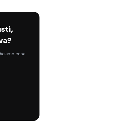
sti,
ova?
 diciamo cosa