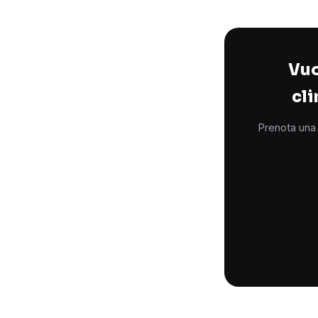
Vuo
cli
Prenota una 