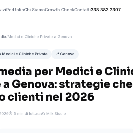
vizi
Portfolio
Chi Siamo
Growth Check
Contatti
338 383 2307
edia
/
Medici e Cliniche Private a Genova
 Medici e Cliniche Private
📍 Genova
media per Medici e Clin
 a Genova: strategie che
 clienti nel 2026
 2026
⏱ 5 min di lettura
✍️ Milk Studio