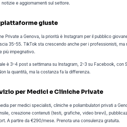
, notizie e aggiornamenti sul settore.
 piattaforme giuste
he Private a Genova, la priorità è Instagram per il pubblico giovan
cia 35-55. TikTok sta crescendo anche per i professionisti, ma r
e più impegnativo.
ale è 3-4 post a settimana su Instagram, 2-3 su Facebook, con S
on la quantità, ma la costanza fa la differenza.
rvizio per Medici e Cliniche Private
dia per medici specialisti, cliniche e poliambulatori privati a Genov
nsile, creazione contenuti (testi, grafiche, video brevi), pubbli
t. A partire da €290/mese. Prenota una consulenza gratuita.