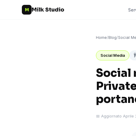
Milk Studio
M
Ser
Home
/
Blog
/
Social M

Social Media
Social 
Private
portano
📅 Aggiornato Aprile