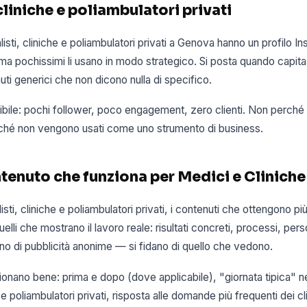
 cliniche e poliambulatori privati
listi, cliniche e poliambulatori privati a Genova hanno un profilo I
a pochissimi li usano in modo strategico. Si posta quando capita
i generici che non dicono nulla di specifico.
edibile: pochi follower, poco engagement, zero clienti. Non perché 
ché non vengono usati come uno strumento di business.
ontenuto che funziona per Medici e Cliniche
listi, cliniche e poliambulatori privati, i contenuti che ottengono 
lli che mostrano il lavoro reale: risultati concreti, processi, pers
no di pubblicità anonime — si fidano di quello che vedono.
onano bene: prima e dopo (dove applicabile), "giornata tipica" n
e e poliambulatori privati, risposta alle domande più frequenti dei cl