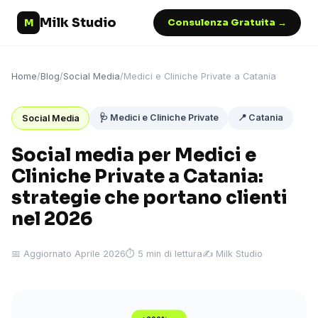
Milk Studio
M
Consulenza Gratuita →
Home
/
Blog
/
Social Media
/
Medici e Cliniche Private a Catania
🩺 Medici e Cliniche Private
📍 Catania
Social Media
Social media per Medici e
Cliniche Private a Catania:
strategie che portano clienti
nel 2026
📅 Aggiornato Aprile 2026
⏱ 5 min di lettura
✍️ Milk Studio