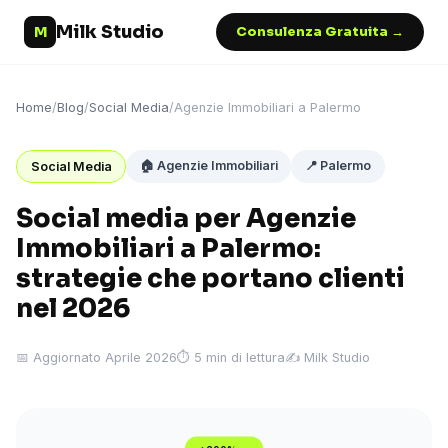
Milk Studio
M
Consulenza Gratuita →
Home
/
Blog
/
Social Media
/
Agenzie Immobiliari a Palermo
🏠 Agenzie Immobiliari
📍 Palermo
Social Media
Social media per Agenzie
Immobiliari a Palermo:
strategie che portano clienti
nel 2026
📅 Aggiornato Aprile 2026
⏱ 5 min di lettura
✍️ Milk Studio