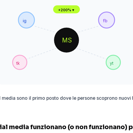
+200% ♥
ig
fb
MS
tk
yt
l media sono il primo posto dove le persone scoprono nuovi 
ial media funzionano (o non funzionano) pe