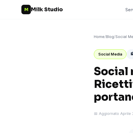
Milk Studio
M
Ser
Home
/
Blog
/
Social M

Social Media
Social 
Ricetti
portano
📅 Aggiornato Aprile