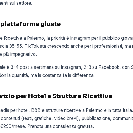
enti sul settore.
 piattaforme giuste
re Ricettive a Palermo, la priorità è Instagram per il pubblico giov
cia 35-55. TikTok sta crescendo anche per i professionisti, ma r
e più impegnativo.
ale è 3-4 post a settimana su Instagram, 2-3 su Facebook, con S
on la quantità, ma la costanza fa la differenza.
rvizio per Hotel e Strutture Ricettive
dia per hotel, B&B e strutture ricettive a Palermo e in tutta Italia.
 contenuti (testi, grafiche, video brevi), pubblicazione, commu
da €290/mese. Prenota una consulenza gratuita.