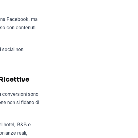
agina Facebook, ma
sso con contenuti
i social non
 Ricettive
iù conversioni sono
one non si fidano di
el hotel, B&B e
onianze reali,