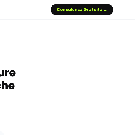
Consulenza Gratuita →
ure
che