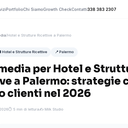
vizi
Portfolio
Chi Siamo
Growth Check
Contatti
338 383 2307
edia
/
Hotel e Strutture Ricettive a Palermo
 Hotel e Strutture Ricettive
📍 Palermo
media per Hotel e Strutt
ve a Palermo: strategie 
 clienti nel 2026
 2026
⏱ 5 min di lettura
✍️ Milk Studio