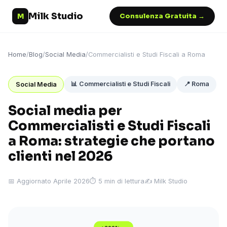
Milk Studio
M
Consulenza Gratuita →
Home
/
Blog
/
Social Media
/
Commercialisti e Studi Fiscali a Roma
📊 Commercialisti e Studi Fiscali
📍 Roma
Social Media
Social media per
Commercialisti e Studi Fiscali
a Roma: strategie che portano
clienti nel 2026
📅 Aggiornato Aprile 2026
⏱ 5 min di lettura
✍️ Milk Studio