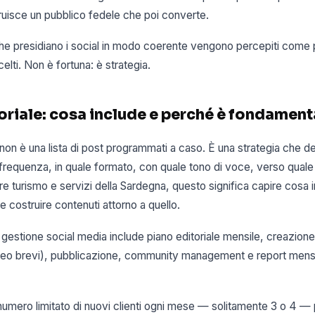
isce un pubblico fedele che poi converte.
 che presidiano i social in modo coerente vengono percepiti come pi
celti. Non è fortuna: è strategia.
toriale: cosa include e perché è fondament
 non è una lista di post programmati a caso. È una strategia che de
 frequenza, in quale formato, con quale tono di voce, verso quale 
ore turismo e servizi della Sardegna, questo significa capire cosa 
e costruire contenuti attorno a quello.
i gestione social media include piano editoriale mensile, creazione d
video brevi), pubblicazione, community management e report mensil
mero limitato di nuovi clienti ogni mese — solitamente 3 o 4 — p