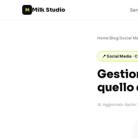
Milk Studio
M
Ser
Home
/
Blog
/
Social M
📍 Social Media · C
Gestion
quello
📅 Aggiornato Aprile