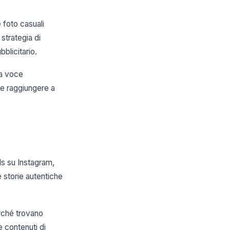
 foto casuali
strategia di
blicitario.
na voce
le raggiungere a
s su Instagram,
e storie autentiche
rché trovano
e contenuti di