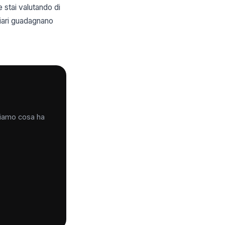
e stai valutando di
liari guadagnano
iciamo cosa ha