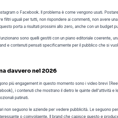
Instagram o Facebook. Il problema è come vengono usati. Postare
 filtri uguali per tutti, non rispondere ai commenti, non avere una 
uesto porta a risultati prossimi allo zero, anche con un budget pub
funzionano sono quelli gestiti con un piano editoriale coerente, u
rand e contenuti pensati specificamente per il pubblico che si vuo
na davvero nel 2026
ngono più engagement in questo momento sono i video brevi (Reel
book), i contenuti che mostrano il dietro le quinte dell'attività e l
zionali patinati.
ari non seguono le aziende per vedere pubblicità. Le seguono pe
interessante o coinvolgente. Il brand che capisce questo e produc