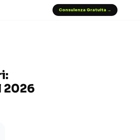
Consulenza Gratuita →
i:
l 2026