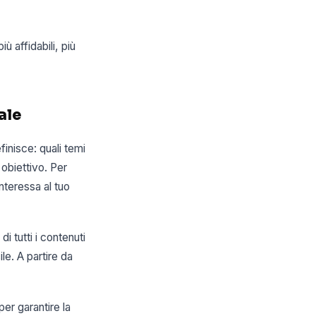
ù affidabili, più
ale
finisce: quali temi
obiettivo. Per
interessa al tuo
i tutti i contenuti
e. A partire da
er garantire la