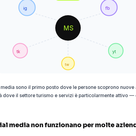
ig
fb
MS
tk
yt
tw
l media sono il primo posto dove le persone scoprono nuove at
tà dove il settore turismo e servizi è particolarmente attivo 
ial media non funzionano per molte azien