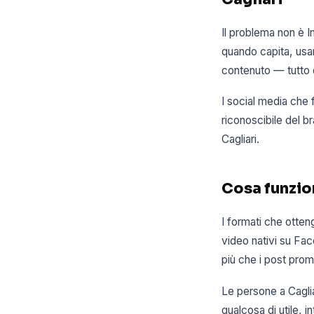
Il problema non è 
quando capita, usare
contenuto — tutto q
I social media che 
riconoscibile del b
Cagliari.
Cosa funzio
I formati che otte
video nativi su Face
più che i post promo
Le persone a Cagli
qualcosa di utile, 