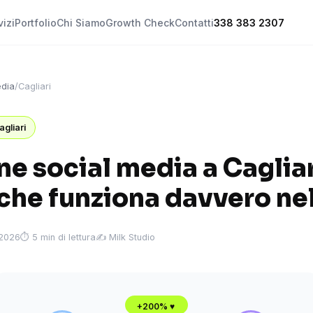
vizi
Portfolio
Chi Siamo
Growth Check
Contatti
338 383 2307
edia
/
Cagliari
agliari
e social media a Cagliar
 che funziona davvero ne
 2026
⏱ 5 min di lettura
✍️ Milk Studio
+200% ♥