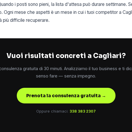
Quando i posti sono pieni, la lista d'attesa può durare settimane. S
so. Ogni mese che aspetti è un mese in cui i tuoi competitor a Cag
 più difficile recuperare.
Vuoi risultati concreti a Cagliari?
onsulenza gratuita di 30 minuti. Analizziamo il tuo business e ti d
senso fare — senza impegno.
Prenota la consulenza gratuita →
Oppure chiamaci:
338 383 2307