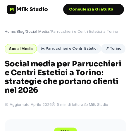
Milk Studio
M
Consulenza Gratuita →
Home
/
Blog
/
Social Media
/
Parrucchieri e Centri Estetici a Torino
✂️ Parrucchieri e Centri Estetici
📍 Torino
Social Media
Social media per Parrucchieri
e Centri Estetici a Torino:
strategie che portano clienti
nel 2026
📅 Aggiornato Aprile 2026
⏱ 5 min di lettura
✍️ Milk Studio