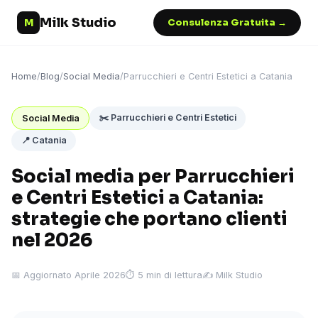
Milk Studio
M
Consulenza Gratuita →
Home
/
Blog
/
Social Media
/
Parrucchieri e Centri Estetici a Catania
✂️ Parrucchieri e Centri Estetici
Social Media
📍 Catania
Social media per Parrucchieri
e Centri Estetici a Catania:
strategie che portano clienti
nel 2026
📅 Aggiornato Aprile 2026
⏱ 5 min di lettura
✍️ Milk Studio