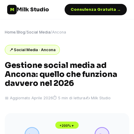
Milk Studio
M
Consulenza Gratuita →
Home
/
Blog
/
Social Media
/
Ancona
📍 Social Media · Ancona
Gestione social media ad
Ancona: quello che funziona
davvero nel 2026
📅 Aggiornato Aprile 2026
⏱ 5 min di lettura
✍️ Milk Studio
+200% ♥