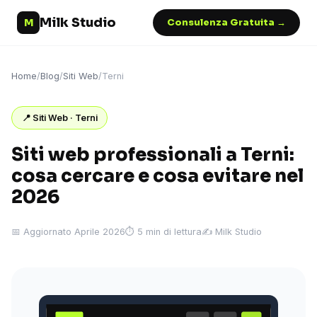
Milk Studio
M
Consulenza Gratuita →
Home
/
Blog
/
Siti Web
/
Terni
📍 Siti Web · Terni
Siti web professionali a Terni:
cosa cercare e cosa evitare nel
2026
📅 Aggiornato Aprile 2026
⏱ 5 min di lettura
✍️ Milk Studio