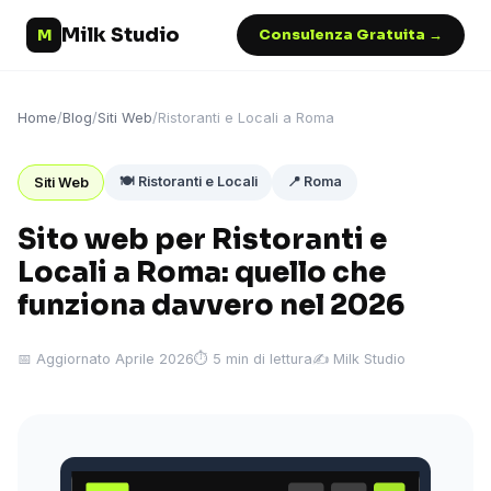
Milk Studio
M
Consulenza Gratuita →
Home
/
Blog
/
Siti Web
/
Ristoranti e Locali a Roma
🍽️ Ristoranti e Locali
📍 Roma
Siti Web
Sito web per Ristoranti e
Locali a Roma: quello che
funziona davvero nel 2026
📅 Aggiornato Aprile 2026
⏱ 5 min di lettura
✍️ Milk Studio