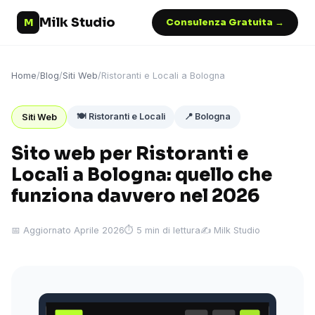
Milk Studio
M
Consulenza Gratuita →
Home
/
Blog
/
Siti Web
/
Ristoranti e Locali a Bologna
🍽️ Ristoranti e Locali
📍 Bologna
Siti Web
Sito web per Ristoranti e
Locali a Bologna: quello che
funziona davvero nel 2026
📅 Aggiornato Aprile 2026
⏱ 5 min di lettura
✍️ Milk Studio