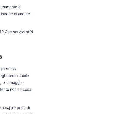
 strumento di
i invece di andare
i? Che servizi offri
s
gli stessi
egli utenti mobile
, e la maggior
utente non sa cosa
e a capire bene di