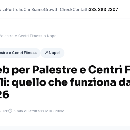
vizi
Portfolio
Chi Siamo
Growth Check
Contatti
338 383 2307
Palestre e Centri Fitness a Napoli
estre e Centri Fitness
📍 Napoli
b per Palestre e Centri 
i: quello che funziona d
26
 2026
⏱ 5 min di lettura
✍️ Milk Studio