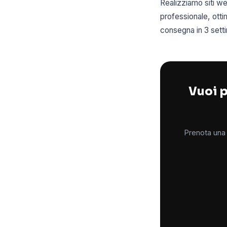
Realizziamo siti we
professionale, ott
consegna in 3 setti
Vuoi p
Prenota una 