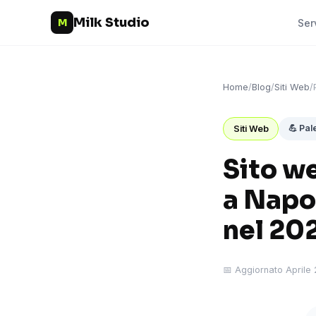
Milk Studio
M
Ser
Home
/
Blog
/
Siti Web
/
💪 Pal
Siti Web
Sito we
a Napol
nel 20
📅 Aggiornato Aprile