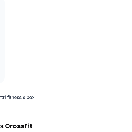
ntri fitness e box
ox CrossFit