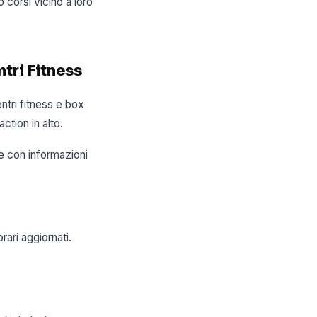
 corsi vicino a loro
tri Fitness
entri fitness e box
action in alto.
e con informazioni
ari aggiornati.