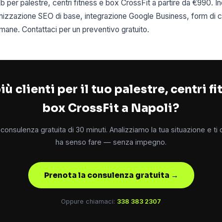
b per palestre, centri fitness e box CrossFit a partire da €990. In
imizzazione SEO di base, integrazione Google Business, form di c
mane. Contattaci per un preventivo gratuito.
iù clienti per il tuo palestre, centri fi
box CrossFit a Napoli?
consulenza gratuita di 30 minuti. Analizziamo la tua situazione e ti
ha senso fare — senza impegno.
Prenota la consulenza gratuita →
Oppure chiamaci:
338 383 2307