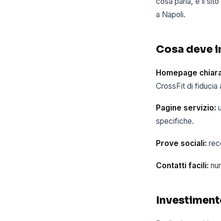
cosa parla, e il si
a Napoli.
Cosa deve in
Homepage chiara
CrossFit di fiducia a
Pagine servizio:
u
specifiche.
Prove sociali:
rece
Contatti facili:
num
Investiment