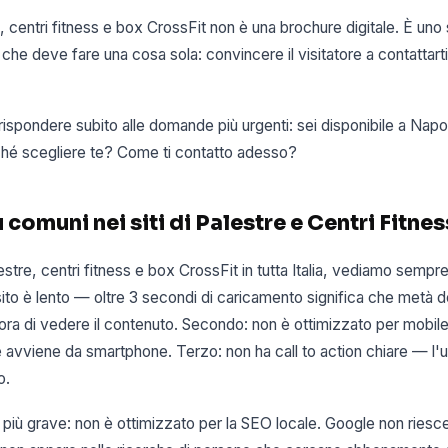
re, centri fitness e box CrossFit non è una brochure digitale. È uno
i che deve fare una cosa sola: convincere il visitatore a contattart
 rispondere subito alle domande più urgenti: sei disponibile a Napol
hé scegliere te? Come ti contatto adesso?
ù comuni nei siti di Palestre e Centri Fitnes
tre, centri fitness e box CrossFit in tutta Italia, vediamo sempre 
 sito è lento — oltre 3 secondi di caricamento significa che metà d
ora di vedere il contenuto. Secondo: non è ottimizzato per mobile
e avviene da smartphone. Terzo: non ha call to action chiare — l'
o.
 più grave: non è ottimizzato per la SEO locale. Google non riesc