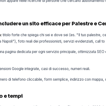
to non appare nelle ricerche di persone che cercano abbonamento o
cludere un sito efficace per Palestre e Cen
:
titolo forte che spiega chi sei e dove sei (es. "Il tuo palestre, c
 Napoli"), foto reali dei professionisti, servizi evidenziati, call to 
na pagina dedicata per ogni servizio principale, ottimizzata SEO 
nsioni Google integrate, casi di successo, numeri reali.
ero di telefono cliccabile, form semplice, indirizzo con mappa, or
o e tempi