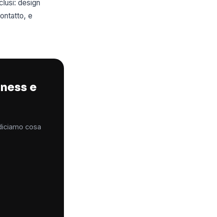
clusi: design
ontatto, e
tness e
 diciamo cosa