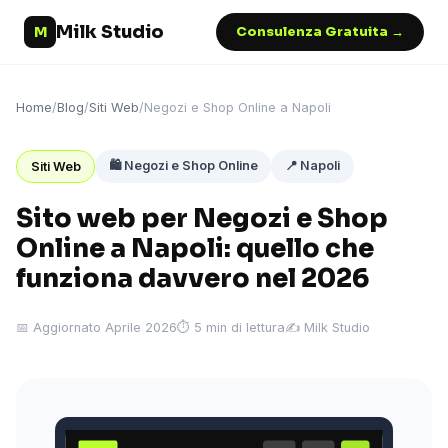
Milk Studio
M
Consulenza Gratuita →
Home
/
Blog
/
Siti Web
/
Negozi e Shop Online a Napoli
🛍️ Negozi e Shop Online
📍 Napoli
Siti Web
Sito web per Negozi e Shop
Online a Napoli: quello che
funziona davvero nel 2026
📅 Aggiornato Aprile 2026
⏱ 5 min di lettura
✍️ Milk Studio