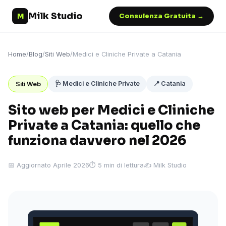
Milk Studio
M
Consulenza Gratuita →
Home
/
Blog
/
Siti Web
/
Medici e Cliniche Private a Catania
🩺 Medici e Cliniche Private
📍 Catania
Siti Web
Sito web per Medici e Cliniche
Private a Catania: quello che
funziona davvero nel 2026
📅 Aggiornato Aprile 2026
⏱ 5 min di lettura
✍️ Milk Studio