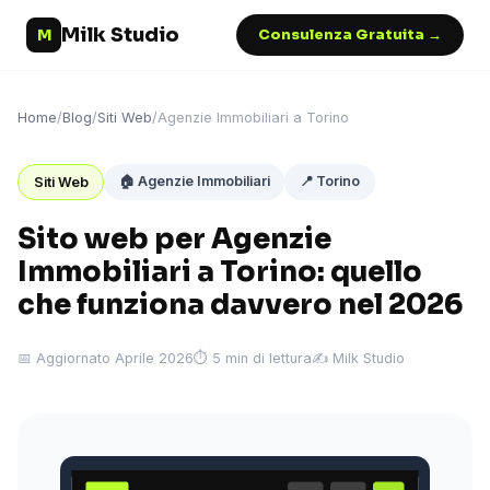
Milk Studio
M
Consulenza Gratuita →
Home
/
Blog
/
Siti Web
/
Agenzie Immobiliari a Torino
🏠 Agenzie Immobiliari
📍 Torino
Siti Web
Sito web per Agenzie
Immobiliari a Torino: quello
che funziona davvero nel 2026
📅 Aggiornato Aprile 2026
⏱ 5 min di lettura
✍️ Milk Studio