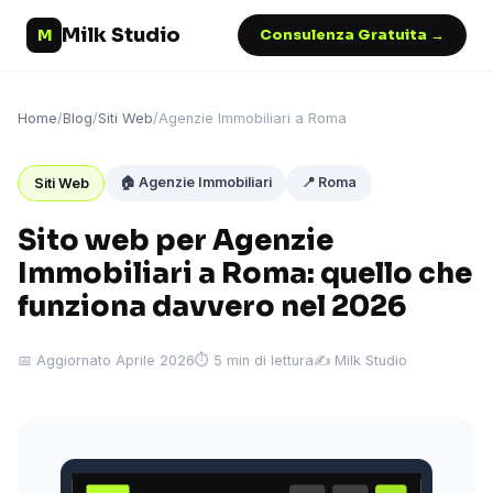
Milk Studio
M
Consulenza Gratuita →
Home
/
Blog
/
Siti Web
/
Agenzie Immobiliari a Roma
🏠 Agenzie Immobiliari
📍 Roma
Siti Web
Sito web per Agenzie
Immobiliari a Roma: quello che
funziona davvero nel 2026
📅 Aggiornato Aprile 2026
⏱ 5 min di lettura
✍️ Milk Studio