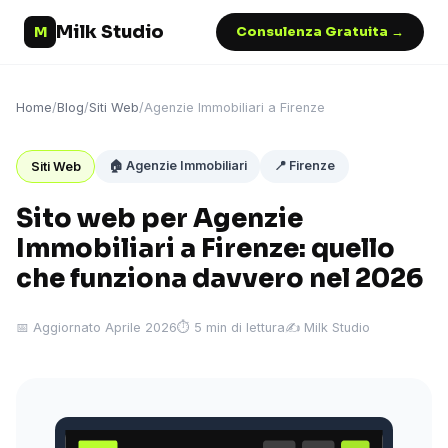
Milk Studio
M
Consulenza Gratuita →
Home
/
Blog
/
Siti Web
/
Agenzie Immobiliari a Firenze
🏠 Agenzie Immobiliari
📍 Firenze
Siti Web
Sito web per Agenzie
Immobiliari a Firenze: quello
che funziona davvero nel 2026
📅 Aggiornato Aprile 2026
⏱ 5 min di lettura
✍️ Milk Studio