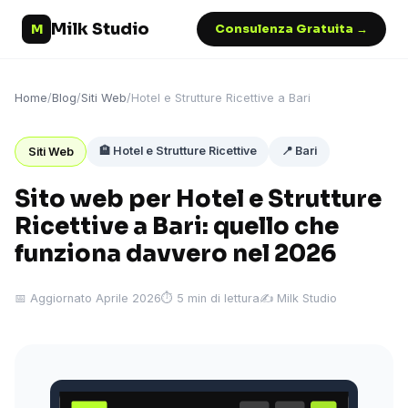
Milk Studio
M
Consulenza Gratuita →
Home
/
Blog
/
Siti Web
/
Hotel e Strutture Ricettive a Bari
🏨 Hotel e Strutture Ricettive
📍 Bari
Siti Web
Sito web per Hotel e Strutture
Ricettive a Bari: quello che
funziona davvero nel 2026
📅 Aggiornato Aprile 2026
⏱ 5 min di lettura
✍️ Milk Studio