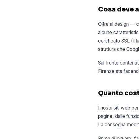
Cosa deve a
Oltre al design — 
alcune caratteristi
certificato SSL (i
struttura che Goog
Sul fronte contenut
Firenze sta facendo.
Quanto cost
I nostri siti web p
pagine, dalle funzio
La consegna media 
Prima di iniziare, 