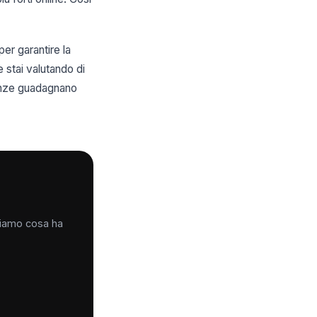
er garantire la
e stai valutando di
renze guadagnano
iciamo cosa ha