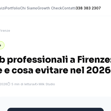
vizi
Portfolio
Chi Siamo
Growth Check
Contatti
338 383 2307
Firenze
e
b professionali a Firenze
 e cosa evitare nel 2026
 2026
⏱ 5 min di lettura
✍️ Milk Studio