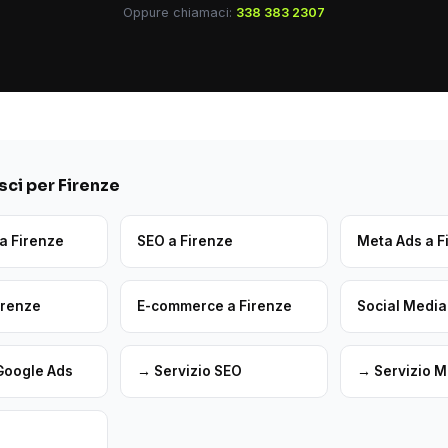
Oppure chiamaci:
338 383 2307
ci per Firenze
a Firenze
SEO a Firenze
Meta Ads a F
irenze
E-commerce a Firenze
Social Media
Google Ads
→ Servizio SEO
→ Servizio M