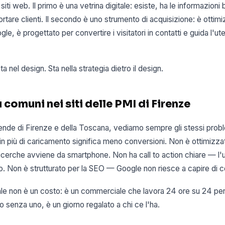
 siti web. Il primo è una vetrina digitale: esiste, ha le informazion
portare clienti. Il secondo è uno strumento di acquisizione: è ottim
le, è progettato per convertire i visitatori in contatti e guida l'u
a nel design. Sta nella strategia dietro il design.
ù comuni nei siti delle PMI di Firenze
de di Firenze e della Toscana, vediamo sempre gli stessi problem
n più di caricamento significa meno conversioni. Non è ottimizz
ricerche avviene da smartphone. Non ha call to action chiare — l'
o. Non è strutturato per la SEO — Google non riesce a capire di c
le non è un costo: è un commerciale che lavora 24 ore su 24 per l
o senza uno, è un giorno regalato a chi ce l'ha.