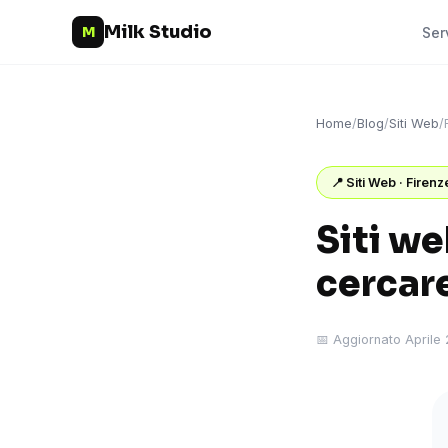
Milk Studio
M
Ser
Home
/
Blog
/
Siti Web
/
📍 Siti Web · Firenz
Siti we
cercare
📅 Aggiornato Aprile