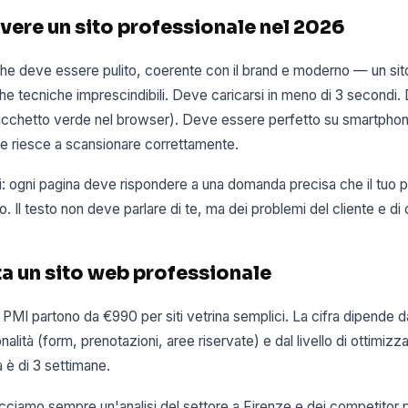
vere un sito professionale nel 2026
che deve essere pulito, coerente con il brand e moderno — un sit
che tecniche imprescindibili. Deve caricarsi in meno di 3 secondi
l lucchetto verde nel browser). Deve essere perfetto su smartph
le riesce a scansionare correttamente.
i: ogni pagina deve rispondere a una domanda precisa che il tuo po
 Il testo non deve parlare di te, ma dei problemi del cliente e di c
a un sito web professionale
er PMI partono da €990 per siti vetrina semplici. La cifra dipende 
nalità (form, prenotazioni, aree riservate) e dal livello di ottimiz
è di 3 settimane.
facciamo sempre un'analisi del settore a Firenze e dei competitor pi