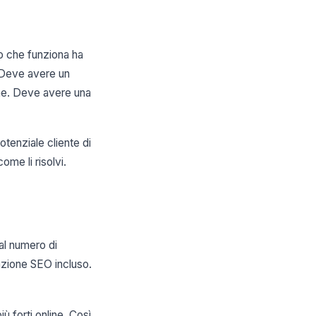
o che funziona ha
. Deve avere un
one. Deve avere una
tenziale cliente di
ome li risolvi.
dal numero di
zazione SEO incluso.
ù forti online. Così