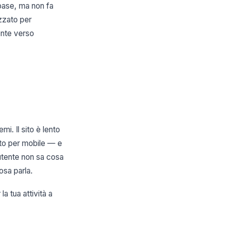
i base, ma non fa
izzato per
tente verso
i. Il sito è lento
ato per mobile — e
utente non sa cosa
osa parla.
a tua attività a