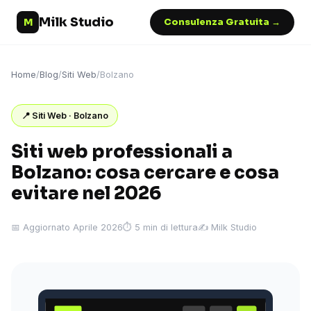
Milk Studio
M
Consulenza Gratuita →
Home
/
Blog
/
Siti Web
/
Bolzano
📍 Siti Web · Bolzano
Siti web professionali a
Bolzano: cosa cercare e cosa
evitare nel 2026
📅 Aggiornato Aprile 2026
⏱ 5 min di lettura
✍️ Milk Studio