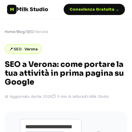
Milk Studio
M
Consulenza Gratuita →
Home
/
Blog
/
SEO
/
Verona
📍 SEO · Verona
SEO a Verona: come portare la
tua attività in prima pagina su
Google
📅 Aggiornato Aprile 2026
⏱ 5 min di lettura
✍️ Milk Studio