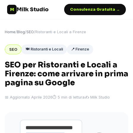
Milk Studio
M
Consulenza Gratuita →
Home
/
Blog
/
SEO
/
Ristoranti e Locali a Firenze
🍽️ Ristoranti e Locali
📍 Firenze
SEO
SEO per Ristoranti e Locali a
Firenze: come arrivare in prima
pagina su Google
📅 Aggiornato Aprile 2026
⏱ 5 min di lettura
✍️ Milk Studio