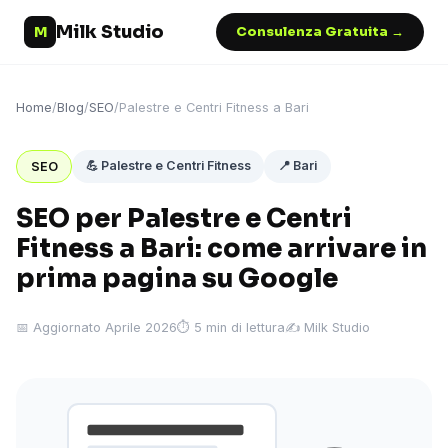
Milk Studio
M
Consulenza Gratuita →
Home
/
Blog
/
SEO
/
Palestre e Centri Fitness a Bari
💪 Palestre e Centri Fitness
📍 Bari
SEO
SEO per Palestre e Centri
Fitness a Bari: come arrivare in
prima pagina su Google
📅 Aggiornato Aprile 2026
⏱ 5 min di lettura
✍️ Milk Studio