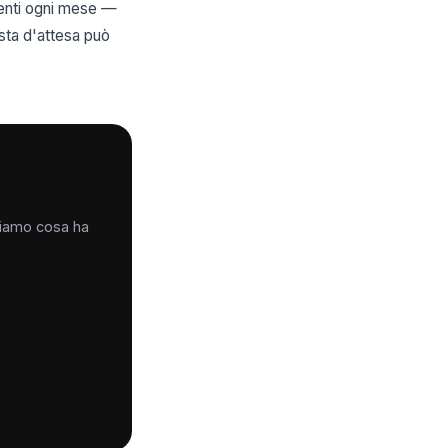
ienti ogni mese —
ista d'attesa può
iciamo cosa ha