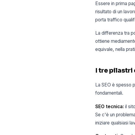
Essere in prima pag
risultato di un la
porta traffico qual
La differenza tra p
ottiene mediamente 
equivale, nella prat
I tre pilast
La SEO è spesso pr
fondamentali.
SEO tecnica:
il si
Se c'è un problema 
iniziare qualsiasi la