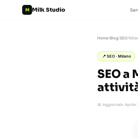
Milk Studio
M
Ser
Home
/
Blog
/
SEO
/
Mila
📍 SEO · Milano
SEO a M
attivit
📅 Aggiornato Aprile