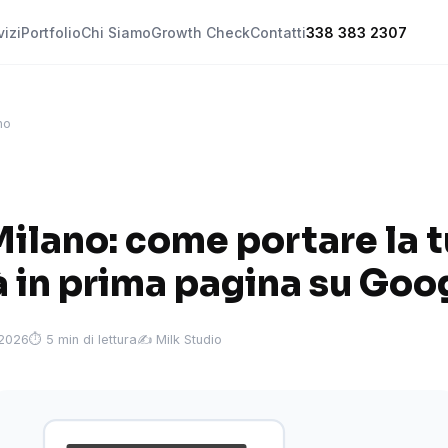
vizi
Portfolio
Chi Siamo
Growth Check
Contatti
338 383 2307
no
ilano: come portare la 
à in prima pagina su Goo
 2026
⏱ 5 min di lettura
✍️ Milk Studio