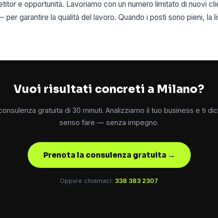
titor e opportunità. Lavoriamo con un numero limitato di nuovi cl
per garantire la qualità del lavoro. Quando i posti sono pieni, la l
Vuoi risultati concreti a Milano?
onsulenza gratuita di 30 minuti. Analizziamo il tuo business e ti d
senso fare — senza impegno.
Prenota la consulenza gratuita →
Oppure chiamaci:
338 383 2307