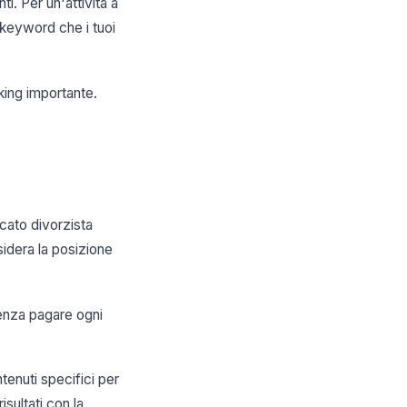
. Per un'attività a
 keyword che i tuoi
nking importante.
cato divorzista
idera la posizione
senza pagare ogni
tenuti specifici per
isultati con la