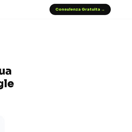
Consulenza Gratuita →
tua
gle