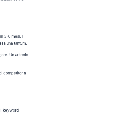
in 3-6 mesi. I
pesa una tantum.
are. Un articolo
uoi competitor a
ci, keyword