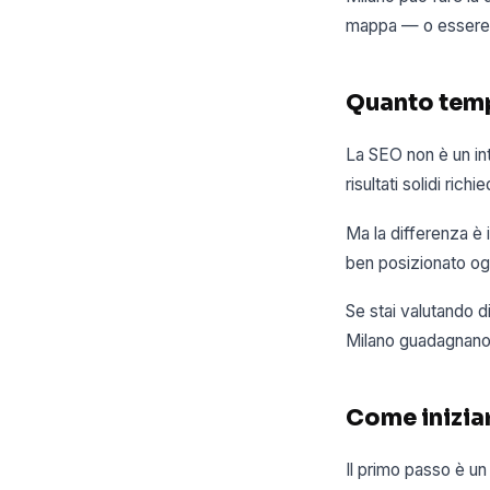
mappa — o essere in
Quanto temp
La SEO non è un int
risultati solidi ri
Ma la differenza è
ben posizionato oggi
Se stai valutando d
Milano guadagnano t
Come inizia
Il primo passo è un