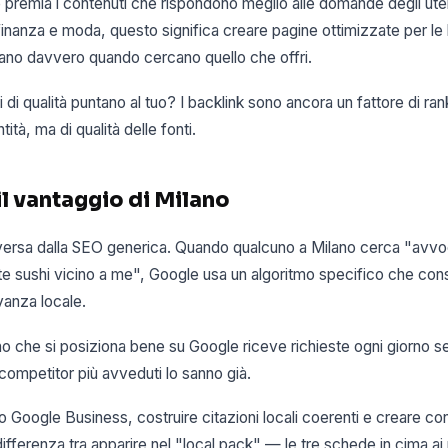
premia i contenuti che rispondono meglio alle domande degli utenti
finanza e moda, questo significa creare pagine ottimizzate per le
usano davvero quando cercano quello che offri.
ti di qualità puntano al tuo? I backlink sono ancora un fattore di ra
tità, ma di qualità delle fonti.
il vantaggio di Milano
versa dalla SEO generica. Quando qualcuno a Milano cerca "avvo
te sushi vicino a me", Google usa un algoritmo specifico che cons
evanza locale.
no che si posiziona bene su Google riceve richieste ogni giorno 
i competitor più avveduti lo sanno già.
lo Google Business, costruire citazioni locali coerenti e creare con
ifferenza tra apparire nel "local pack" — le tre schede in cima ai r