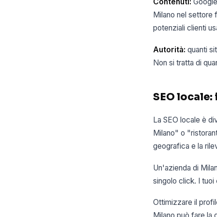
Contenuti:
Google 
Milano nel settore 
potenziali clienti 
Autorità:
quanti si
Non si tratta di quan
SEO locale: 
La SEO locale è di
Milano" o "ristoran
geografica e la ril
Un'azienda di Mila
singolo click. I tuo
Ottimizzare il profi
Milano può fare la d