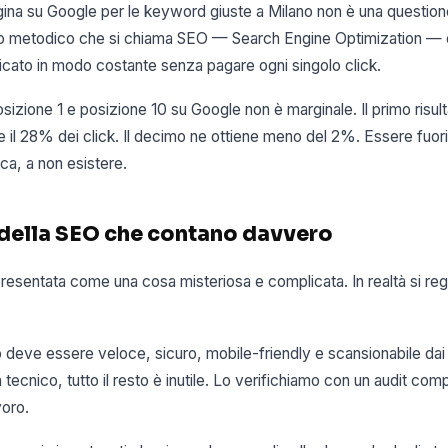
ina su Google per le keyword giuste a Milano non è una questione 
voro metodico che si chiama SEO — Search Engine Optimization — 
ificato in modo costante senza pagare ogni singolo click.
osizione 1 e posizione 10 su Google non è marginale. Il primo risul
il 28% dei click. Il decimo ne ottiene meno del 2%. Essere fuori
ica, a non esistere.
ri della SEO che contano davvero
esentata come una cosa misteriosa e complicata. In realtà si reg
to deve essere veloce, sicuro, mobile-friendly e scansionabile dai
tecnico, tutto il resto è inutile. Lo verifichiamo con un audit com
voro.