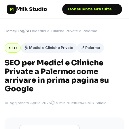
Milk Studio
M
Consulenza Gratuita →
Home
/
Blog
/
SEO
/
Medici e Cliniche Private a Palermo
🩺 Medici e Cliniche Private
📍 Palermo
SEO
SEO per Medici e Cliniche
Private a Palermo: come
arrivare in prima pagina su
Google
📅 Aggiornato Aprile 2026
⏱ 5 min di lettura
✍️ Milk Studio