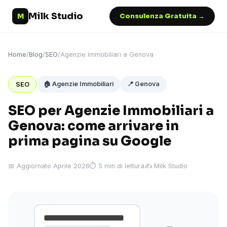
Milk Studio
M
Consulenza Gratuita →
Home
/
Blog
/
SEO
/
Agenzie Immobiliari a Genova
🏠 Agenzie Immobiliari
📍 Genova
SEO
SEO per Agenzie Immobiliari a
Genova: come arrivare in
prima pagina su Google
📅 Aggiornato Aprile 2026
⏱ 5 min di lettura
✍️ Milk Studio