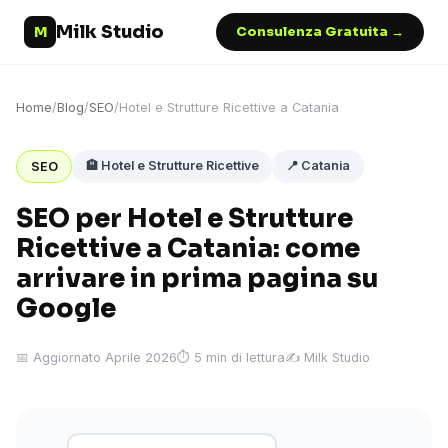
Milk Studio
M
Consulenza Gratuita →
Home
/
Blog
/
SEO
/
Hotel e Strutture Ricettive a Catania
🏨 Hotel e Strutture Ricettive
📍 Catania
SEO
SEO per Hotel e Strutture
Ricettive a Catania: come
arrivare in prima pagina su
Google
📅 Aggiornato Aprile 2026
⏱ 5 min di lettura
✍️ Milk Studio