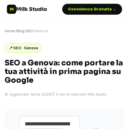
Milk Studio
M
Consulenza Gratuita →
Home
/
Blog
/
SEO
/
Genova
📍 SEO · Genova
SEO a Genova: come portare la
tua attività in prima pagina su
Google
📅 Aggiornato Aprile 2026
⏱ 5 min di lettura
✍️ Milk Studio