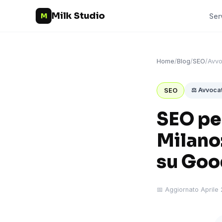
Milk Studio
M
Ser
Home
/
Blog
/
SEO
/
Avvo
⚖️ Avvocat
SEO
SEO per
Milano:
su Goo
📅 Aggiornato Aprile