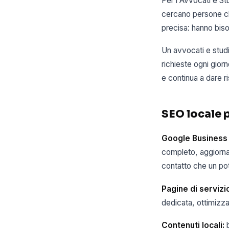
Per i Avvocati e St
cercano persone ch
precisa: hanno bis
Un avvocati e studi
richieste ogni gior
e continua a dare r
SEO locale p
Google Business 
completo, aggiornat
contatto che un pot
Pagine di servizi
dedicata, ottimizza
Contenuti locali:
b