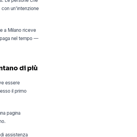
nti. Le persone che
 con un'intenzione
te a Milano riceve
 ripaga nel tempo —
ntano di più
eve essere
pesso il primo
una pagina
no.
 di assistenza