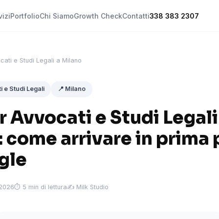
vizi
Portfolio
Chi Siamo
Growth Check
Contatti
338 383 2307
cati e Studi Legali a Milano
i e Studi Legali
📍 Milano
 Avvocati e Studi Legali
 come arrivare in prima
gle
 2026
⏱ 5 min di lettura
✍️ Milk Studio