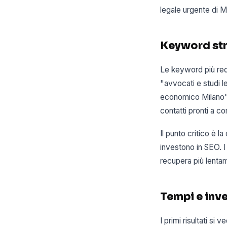
legale urgente di M
Keyword str
Le keyword più redd
"avvocati e studi le
economico Milano".
contatti pronti a c
Il punto critico è l
investono in SEO. I
recupera più lenta
Tempi e inv
I primi risultati si