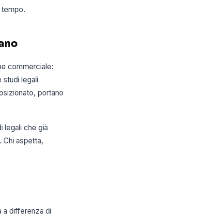
l tempo.
lano
ione commerciale:
 studi legali
osizionato, portano
i legali che già
. Chi aspetta,
a a differenza di