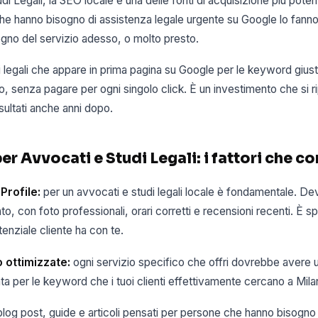
udi Legali, la SEO locale è una delle fonti di acquisizione più pote
e hanno bisogno di assistenza legale urgente su Google lo fanno
ogno del servizio adesso, o molto presto.
 legali che appare in prima pagina su Google per le keyword gius
no, senza pagare per ogni singolo click. È un investimento che si
isultati anche anni dopo.
er Avvocati e Studi Legali: i fattori che co
Profile:
per un avvocati e studi legali locale è fondamentale. D
o, con foto professionali, orari corretti e recensioni recenti. È s
enziale cliente ha con te.
o ottimizzate:
ogni servizio specifico che offri dovrebbe avere 
ta per le keyword che i tuoi clienti effettivamente cercano a Mila
log post, guide e articoli pensati per persone che hanno bisogno