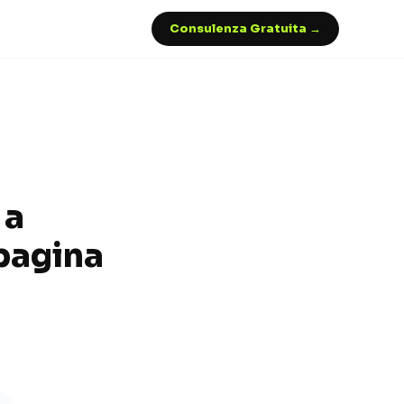
Consulenza Gratuita →
 a
 pagina