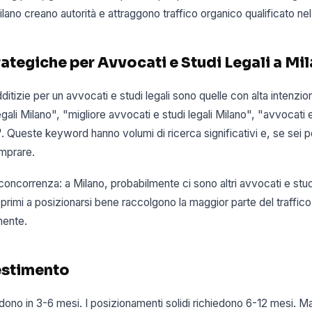
ilano creano autorità e attraggono traffico organico qualificato ne
ategiche per Avvocati e Studi Legali a Mi
itizie per un avvocati e studi legali sono quelle con alta intenz
gali Milano", "migliore avvocati e studi legali Milano", "avvocati e
 Queste keyword hanno volumi di ricerca significativi e, se sei p
omprare.
a concorrenza: a Milano, probabilmente ci sono altri avvocati e stud
 primi a posizionarsi bene raccolgono la maggior parte del traffico
mente.
estimento
 vedono in 3-6 mesi. I posizionamenti solidi richiedono 6-12 mesi. M