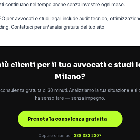
tati continuano nel tempo anche senza investire ogni mese.
SEO per avvocati e studi legali include audit tecnico, ottimizzazio
ding. Contattaci per un'analisi gratuita del tuo sito.
iù clienti per il tuo avvocati e studi l
Milano?
consulenza gratuita di 30 minuti. Analizziamo la tua situazione e ti
ha senso fare — senza impegno.
Prenota la consulenza gratuita →
Oppure chiamaci:
338 383 2307