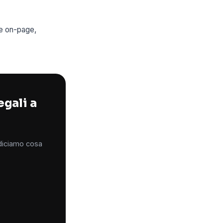
ne on-page,
egali a
 diciamo cosa