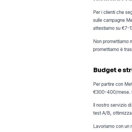
Per i clienti che s
sulle campagne Meta
attestiamo su €7-12
Non promettiamo num
promettiamo è tras
Budget e str
Per partire con Met
€300-400/mese. Sott
Il nostro servizio
test A/B, ottimizza
Lavoriamo con un nu