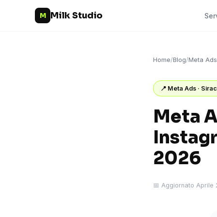
Milk Studio
M
Ser
Home
/
Blog
/
Meta Ads
📍 Meta Ads · Sira
Meta A
Instagr
2026
📅 Aggiornato Aprile