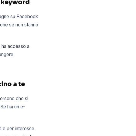
o keyword
pagne su Facebook
nche se non stanno
a ha accesso a
iungere
ino a te
persone che si
. Se hai un e-
 e per interesse.