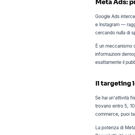
Meta Ads: p
Google Ads interc
e Instagram — ragg
cercando nulla di s
È un meccanismo d
informazioni demog
esattamente il pubb
Il targeting
Se hai un'attività 
trovano entro 5, 10 
commerce, puoi targ
La potenza di Meta