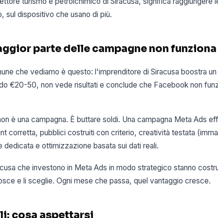
 settore turismo e petrolchimico di Siracusa, significa raggiungere 
 sul dispositivo che usano di più.
aggior parte delle campagne non funziona
une che vediamo è questo: l'imprenditore di Siracusa boostra un 
o €20-50, non vede risultati e conclude che Facebook non funzi
t non è una campagna. È buttare soldi. Una campagna Meta Ads eff
nt corretta, pubblici costruiti con criterio, creatività testata (immag
e dedicata e ottimizzazione basata sui dati reali.
iracusa che investono in Meta Ads in modo strategico stanno cost
nosce e li sceglie. Ogni mese che passa, quel vantaggio cresce.
li: cosa aspettarsi