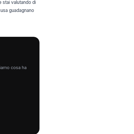
e stai valutando di
racusa guadagnano
iciamo cosa ha