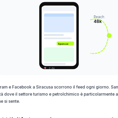
Reach
48k
Sponsor.
♥
2.4k
agram e Facebook a Siracusa scorrono il feed ogni giorno. San
tà dove il settore turismo e petrolchimico è particolarmente a
e si sente.