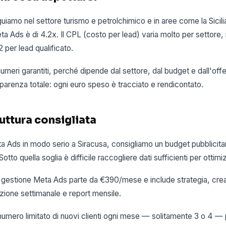
eguiamo nel settore turismo e petrolchimico e in aree come la Sicil
 Ads è di 4.2x. Il CPL (costo per lead) varia molto per settore,
 per lead qualificato.
eri garantiti, perché dipende dal settore, dal budget e dall'offe
parenza totale: ogni euro speso è tracciato e rendicontato.
uttura consigliata
a Ads in modo serio a Siracusa, consigliamo un budget pubblicita
o quella soglia è difficile raccogliere dati sufficienti per ottimi
 di gestione Meta Ads parte da €390/mese e include strategia, cre
zione settimanale e report mensile.
mero limitato di nuovi clienti ogni mese — solitamente 3 o 4 — p