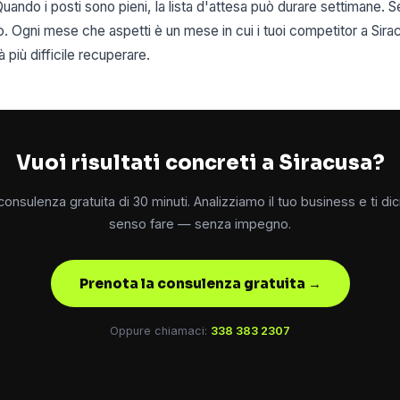
Quando i posti sono pieni, la lista d'attesa può durare settimane. S
so. Ogni mese che aspetti è un mese in cui i tuoi competitor a Si
 più difficile recuperare.
Vuoi risultati concreti a Siracusa?
onsulenza gratuita di 30 minuti. Analizziamo il tuo business e ti d
senso fare — senza impegno.
Prenota la consulenza gratuita →
Oppure chiamaci:
338 383 2307