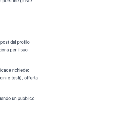
le persone giuste
post dal profilo
ona per il suo
icace richiede:
ini e testi), offerta
ruendo un pubblico