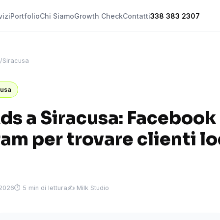
vizi
Portfolio
Chi Siamo
Growth Check
Contatti
338 383 2307
/
Siracusa
cusa
ds a Siracusa: Facebook
am per trovare clienti lo
 2026
⏱ 5 min di lettura
✍️ Milk Studio