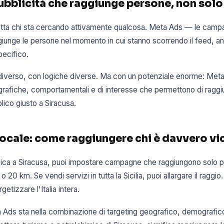
ubblicità che raggiunge persone, non sol
etta chi sta cercando attivamente qualcosa. Meta Ads — le cam
iunge le persone nel momento in cui stanno scorrendo il feed, a
pecifico.
iverso, con logiche diverse. Ma con un potenziale enorme: Met
rafiche, comportamentali e di interesse che permettono di ragg
lico giusto a Siracusa.
 locale: come raggiungere chi è davvero vic
fisica a Siracusa, puoi impostare campagne che raggiungono solo 
o 20 km. Se vendi servizi in tutta la Sicilia, puoi allargare il raggio
etizzare l'Italia intera.
 Ads sta nella combinazione di targeting geografico, demografico