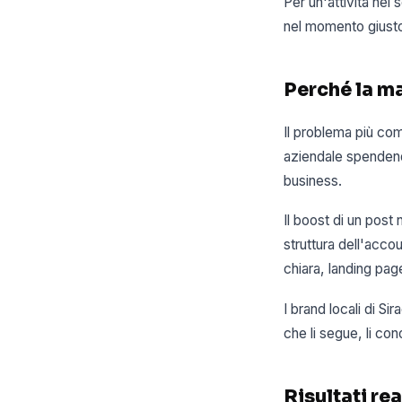
Per un'attività nel
nel momento giusto,
Perché la m
Il problema più com
aziendale spendend
business.
Il boost di un pos
struttura dell'accou
chiara, landing pag
I brand locali di S
che li segue, li co
Risultati rea