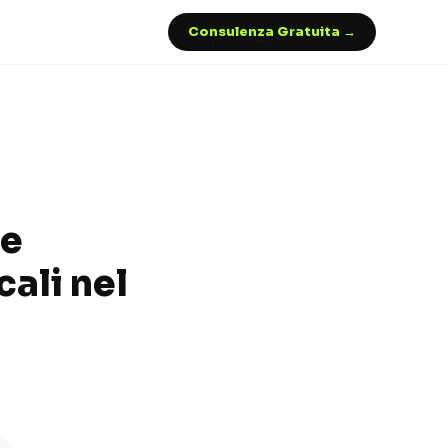
Consulenza Gratuita →
 e
cali nel