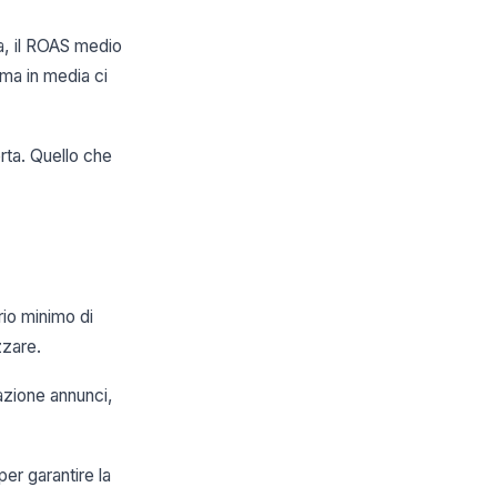
ia, il ROAS medio
 ma in media ci
rta. Quello che
rio minimo di
zzare.
azione annunci,
er garantire la