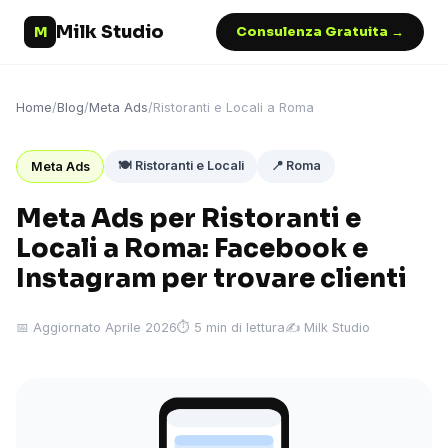
Milk Studio
M
Consulenza Gratuita →
Home
/
Blog
/
Meta Ads
/
Ristoranti e Locali a Roma
🍽️ Ristoranti e Locali
📍 Roma
Meta Ads
Meta Ads per Ristoranti e
Locali a Roma: Facebook e
Instagram per trovare clienti
📅 Aggiornato Aprile 2026
⏱ 5 min di lettura
✍️ Milk Studio