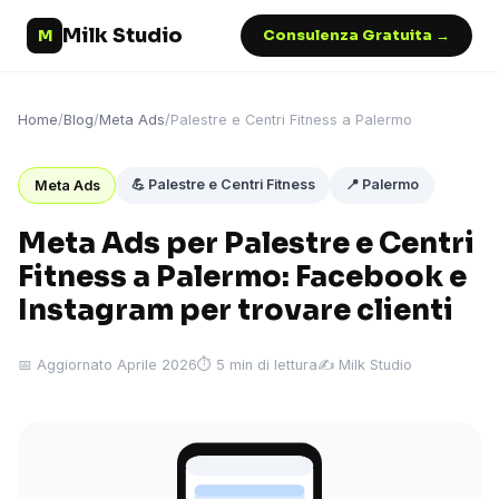
Milk Studio
M
Consulenza Gratuita →
Home
/
Blog
/
Meta Ads
/
Palestre e Centri Fitness a Palermo
💪 Palestre e Centri Fitness
📍 Palermo
Meta Ads
Meta Ads per Palestre e Centri
Fitness a Palermo: Facebook e
Instagram per trovare clienti
📅 Aggiornato Aprile 2026
⏱ 5 min di lettura
✍️ Milk Studio