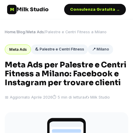
Milk Studio
M
Consulenza Gratuita →
Home
/
Blog
/
Meta Ads
/
Palestre e Centri Fitness a Milano
💪 Palestre e Centri Fitness
📍 Milano
Meta Ads
Meta Ads per Palestre e Centri
Fitness a Milano: Facebook e
Instagram per trovare clienti
📅 Aggiornato Aprile 2026
⏱ 5 min di lettura
✍️ Milk Studio