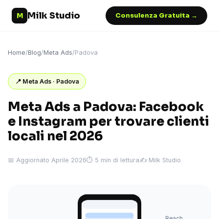
Milk Studio
M
Consulenza Gratuita →
Home
/
Blog
/
Meta Ads
/
Padova
📍 Meta Ads · Padova
Meta Ads a Padova: Facebook
e Instagram per trovare clienti
locali nel 2026
📅 Aggiornato Aprile 2026
⏱ 5 min di lettura
✍️ Milk Studio
Reach