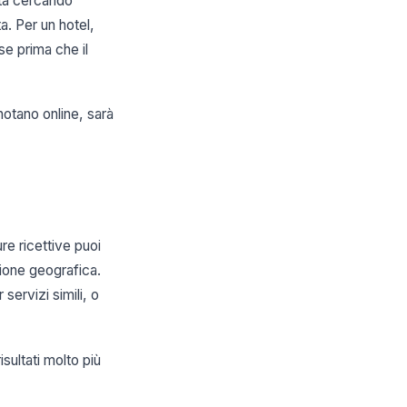
sta cercando
. Per un hotel,
se prima che il
enotano online, sarà
re ricettive puoi
ione geografica.
servizi simili, o
sultati molto più