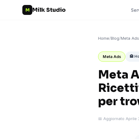
Milk Studio
M
Ser
Home
/
Blog
/
Meta Ads
🏨 Ho
Meta Ads
Meta A
Ricetti
per tro
📅 Aggiornato Aprile