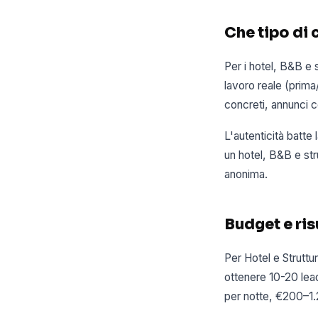
Che tipo di 
Per i hotel, B&B e 
lavoro reale (prima/
concreti, annunci c
L'autenticità batte
un hotel, B&B e stru
anonima.
Budget e risu
Per Hotel e Strutt
ottenere 10-20 lea
per notte, €200–1.