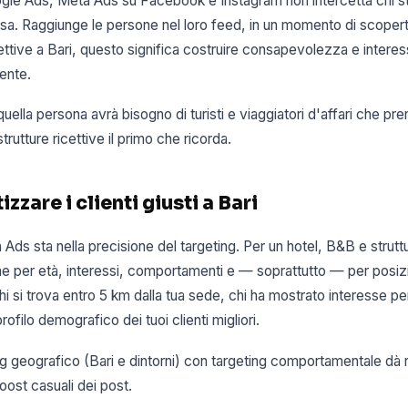
ogle Ads, Meta Ads su Facebook e Instagram non intercetta chi 
sa. Raggiunge le persone nel loro feed, in un momento di scoperta
ettive a Bari, questo significa costruire consapevolezza e interes
ente.
 quella persona avrà bisogno di turisti e viaggiatori d'affari che pr
strutture ricettive il primo che ricorda.
zare i clienti giusti a Bari
Ads sta nella precisione del targeting. Per un hotel, B&B e struttu
e per età, interessi, comportamenti e — soprattutto — per posiz
i si trova entro 5 km dalla tua sede, chi ha mostrato interesse per 
rofilo demografico dei tuoi clienti migliori.
 geografico (Bari e dintorni) con targeting comportamentale dà ri
boost casuali dei post.