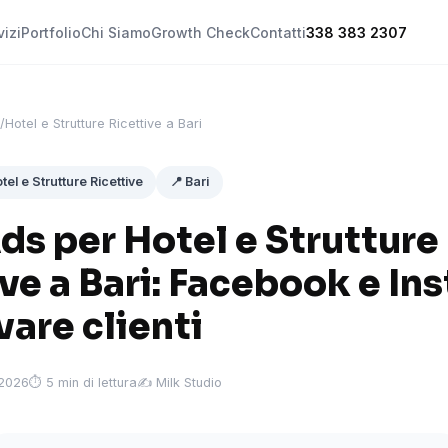
vizi
Portfolio
Chi Siamo
Growth Check
Contatti
338 383 2307
/
Hotel e Strutture Ricettive a Bari
tel e Strutture Ricettive
📍 Bari
ds per Hotel e Strutture
ve a Bari: Facebook e In
vare clienti
 2026
⏱ 5 min di lettura
✍️ Milk Studio