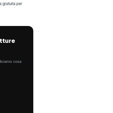
 gratuita per
utture
 diciamo cosa