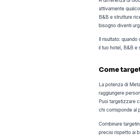
A differenza di Go
attivamente qualco
B&B e strutture ric
bisogno diventi urg
Il risultato: quando
il tuo hotel, B&B e 
Come targetiz
La potenza di Meta 
raggiungere person
Puoi targetizzare ch
chi corrisponde al p
Combinare targeting
precisi rispetto ai 