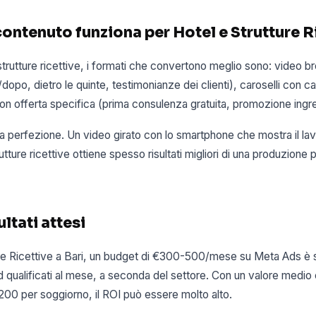
contenuto funziona per Hotel e Strutture R
strutture ricettive, i formati che convertono meglio sono: video br
dopo, dietro le quinte, testimonianze dei clienti), caroselli con casi 
on offerta specifica (prima consulenza gratuita, promozione ingr
 la perfezione. Un video girato con lo smartphone che mostra il lav
tture ricettive ottiene spesso risultati migliori di una produzione
ltati attesi
ure Ricettive a Bari, un budget di €300-500/mese su Meta Ads è s
d qualificati al mese, a seconda del settore. Con un valore medio
200 per soggiorno, il ROI può essere molto alto.