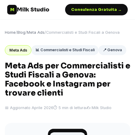
Milk Studio
M
Consulenza Gratuita →
Home
/
Blog
/
Meta Ads
/
Commercialisti e Studi Fiscali a Genova
📊 Commercialisti e Studi Fiscali
📍 Genova
Meta Ads
Meta Ads per Commercialisti e
Studi Fiscali a Genova:
Facebook e Instagram per
trovare clienti
📅 Aggiornato Aprile 2026
⏱ 5 min di lettura
✍️ Milk Studio