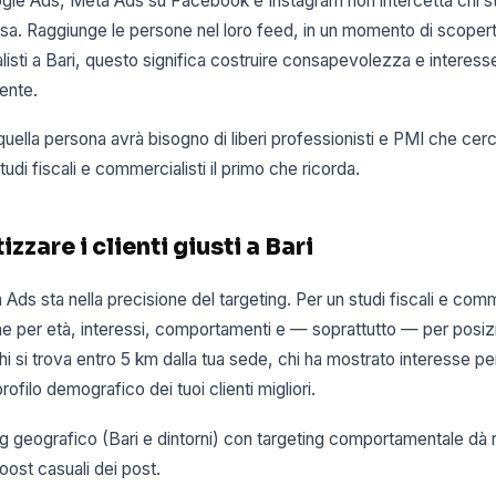
ogle Ads, Meta Ads su Facebook e Instagram non intercetta chi 
sa. Raggiunge le persone nel loro feed, in un momento di scopert
listi a Bari, questo significa costruire consapevolezza e interesse
ente.
o quella persona avrà bisogno di liberi professionisti e PMI che ce
studi fiscali e commercialisti il primo che ricorda.
zare i clienti giusti a Bari
Ads sta nella precisione del targeting. Per un studi fiscali e comm
e per età, interessi, comportamenti e — soprattutto — per posiz
i si trova entro 5 km dalla tua sede, chi ha mostrato interesse per 
rofilo demografico dei tuoi clienti migliori.
 geografico (Bari e dintorni) con targeting comportamentale dà ri
boost casuali dei post.