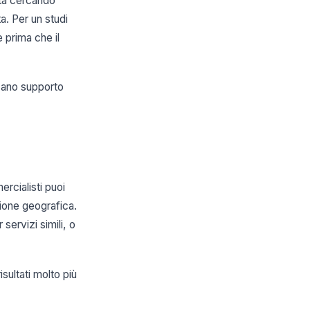
sta cercando
a. Per un studi
 prima che il
rcano supporto
ercialisti puoi
ione geografica.
servizi simili, o
sultati molto più