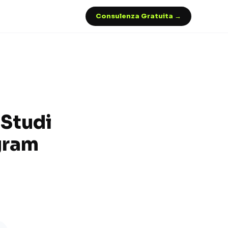
Consulenza Gratuita →
 Studi
agram