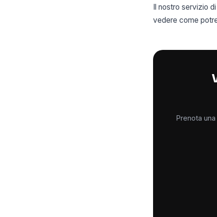
Il nostro servizio
vedere come potrebb
V
Prenota una 