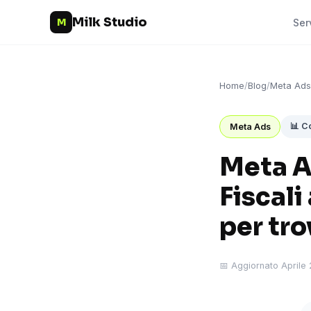
Milk Studio
M
Ser
Home
/
Blog
/
Meta Ads
📊 Co
Meta Ads
Meta A
Fiscali
per tro
📅 Aggiornato Aprile