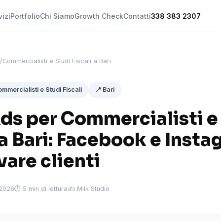
vizi
Portfolio
Chi Siamo
Growth Check
Contatti
338 383 2307
/
Commercialisti e Studi Fiscali a Bari
mmercialisti e Studi Fiscali
📍 Bari
ds per Commercialisti e
 a Bari: Facebook e Inst
vare clienti
 2026
⏱ 5 min di lettura
✍️ Milk Studio