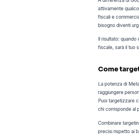
A differenza di Go
attivamente qualco
fiscali e commercia
bisogno diventi urg
Il risultato: quand
fiscale, sarà il tuo 
Come targetiz
La potenza di Meta 
raggiungere person
Puoi targetizzare ch
chi corrisponde al p
Combinare targeting
precisi rispetto ai 