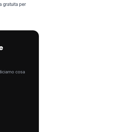
 gratuita per
 e
 diciamo cosa