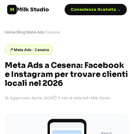
Milk Studio
M
Consulenza Gratuita →
Home
/
Blog
/
Meta Ads
/
Cesena
📍 Meta Ads · Cesena
Meta Ads a Cesena: Facebook
e Instagram per trovare clienti
locali nel 2026
📅 Aggiornato Aprile 2026
⏱ 5 min di lettura
✍️ Milk Studio
Reach