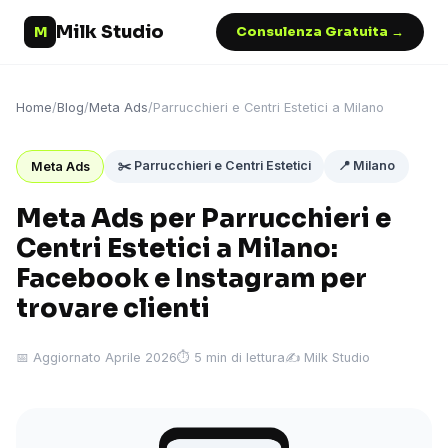
Milk Studio
M
Consulenza Gratuita →
Home
/
Blog
/
Meta Ads
/
Parrucchieri e Centri Estetici a Milano
✂️ Parrucchieri e Centri Estetici
📍 Milano
Meta Ads
Meta Ads per Parrucchieri e
Centri Estetici a Milano:
Facebook e Instagram per
trovare clienti
📅 Aggiornato Aprile 2026
⏱ 5 min di lettura
✍️ Milk Studio