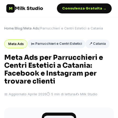
Milk Studio
M
Consulenza Gratuita →
Home
/
Blog
/
Meta Ads
/
Parrucchieri e Centri Estetici a Catania
✂️ Parrucchieri e Centri Estetici
📍 Catania
Meta Ads
Meta Ads per Parrucchieri e
Centri Estetici a Catania:
Facebook e Instagram per
trovare clienti
📅 Aggiornato Aprile 2026
⏱ 5 min di lettura
✍️ Milk Studio